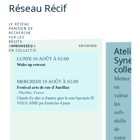
R
é
s
e
a
u
R
é
c
i
f
e
J
e
u
d
e
r
ô
l
e
s
E
n
s
a
v
o
i
r
+
P
o
l
i
t
i
q
u
e
L
o
g
i
n
LE RÉSEAU
PARISIEN DE
RECHERCHE
SUR LES
RÉCITS
IMPROVISÉS
NOUVELLES
ARCHIVES
A
t
e
l
i
e
r
EN COLLECTIF
S
y
n
e
r
LUNDI 10 AOÛT À 02:00
Wake up retreat
c
o
l
l
e
c
t
Mettez
MERCREDI 19 AOÛT À 02:00
en
Festival arts de rue d'Aurillac
📍
Aurillac, France
valeur
Chaude d'y aller si d'autres gens le sont Spectacle JE
les
VOUS AIME par Emma les 4 jours
soft-
skills
de
votre