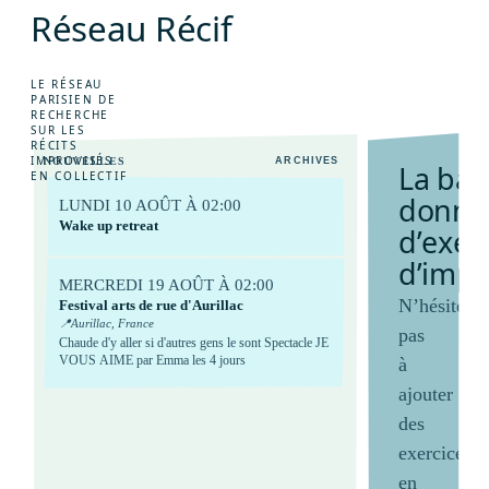
R
é
s
e
a
u
R
é
c
i
f
e
J
e
u
d
e
r
ô
l
e
s
E
n
s
a
v
o
i
r
+
P
o
l
i
t
i
q
u
e
L
o
g
i
n
LE RÉSEAU
PARISIEN DE
RECHERCHE
SUR LES
RÉCITS
IMPROVISÉS
NOUVELLES
ARCHIVES
L
a
b
a
s
EN COLLECTIF
d
o
n
n
é
LUNDI 10 AOÛT À 02:00
Wake up retreat
d
’
e
x
e
r
d
’
i
m
p
r
MERCREDI 19 AOÛT À 02:00
N’hésitez
Festival arts de rue d'Aurillac
📍
Aurillac, France
pas
Chaude d'y aller si d'autres gens le sont Spectacle JE
VOUS AIME par Emma les 4 jours
à
ajouter
des
exercices
en