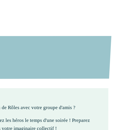
u
d
e
r
ô
l
e
s
E
n
s
a
v
o
i
r
+
P
o
l
i
t
i
q
u
e
L
o
g
i
n
u de Rôles avec votre groupe d'amis ?
z les héros le temps d'une soirée ! Preparez
votre imaginaire collectif !