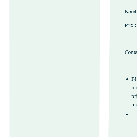
Nombr
Prix 
Conta
Fé
in
pr
un