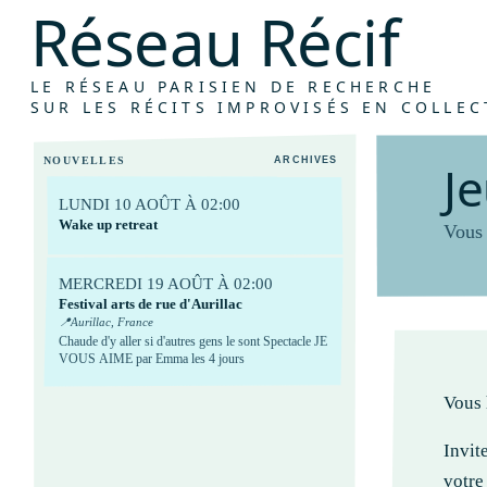
R
é
s
e
a
u
R
é
c
i
f
A
t
e
l
i
e
r
s
s
y
LE RÉSEAU PARISIEN DE RECHERCHE
SUR LES RÉCITS IMPROVISÉS EN COLLEC
NOUVELLES
ARCHIVES
J
e
LUNDI 10 AOÛT À 02:00
Wake up retreat
Vous 
MERCREDI 19 AOÛT À 02:00
Festival arts de rue d'Aurillac
📍
Aurillac, France
Chaude d'y aller si d'autres gens le sont Spectacle JE
VOUS AIME par Emma les 4 jours
Vous 
Invit
votre