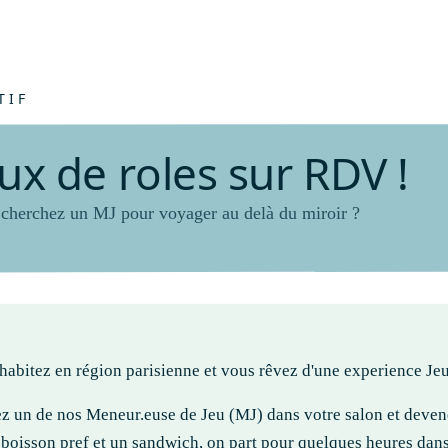
n
e
r
g
i
e
c
o
l
l
e
c
t
i
v
e
I
m
p
r
o
v
i
s
a
t
i
o
n
t
h
é
â
t
r
a
l
e
J
e
TIF
u
x
d
e
r
o
l
e
s
s
u
r
R
D
V
!
cherchez un MJ pour voyager au delà du miroir ?
habitez en région parisienne et vous rêvez d'une experience Je
ez un de nos Meneur.euse de Jeu (MJ) dans votre salon et devene
 boisson pref et un sandwich, on part pour quelques heures dans 