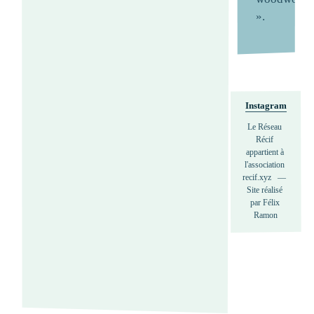
».
Instagram
Le Réseau 
Récif 
appartient à 
l'association 
recif.xyz   —   
Site réalisé 
par Félix 
Ramon