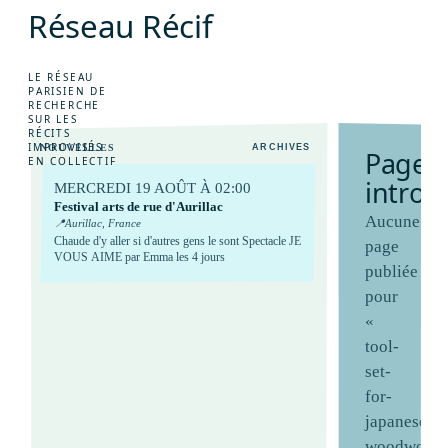
R
é
s
e
a
u
R
é
c
i
f
e
J
e
u
d
e
r
ô
l
e
s
E
n
s
a
v
o
i
r
+
P
o
l
i
t
i
q
u
e
L
o
g
i
n
LE RÉSEAU
PARISIEN DE
RECHERCHE
SUR LES
RÉCITS
IMPROVISÉS
NOUVELLES
ARCHIVES
P
a
g
e
EN COLLECTIF
i
n
t
r
o
u
MERCREDI 19 AOÛT À 02:00
Festival arts de rue d'Aurillac
Aucune
📍
Aurillac, France
Chaude d'y aller si d'autres gens le sont Spectacle JE
page
VOUS AIME par Emma les 4 jours
publiée
pour
«
tool-
set-
for-
japanese-
woodworki