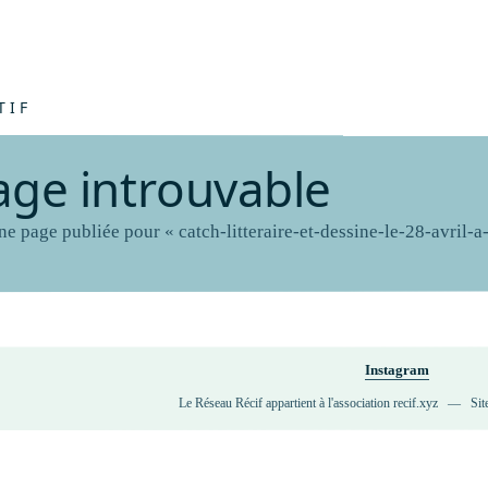
n
e
r
g
i
e
c
o
l
l
e
c
t
i
v
e
I
m
p
r
o
v
i
s
a
t
i
o
n
t
h
é
â
t
r
a
l
e
J
e
TIF
a
g
e
i
n
t
r
o
u
v
a
b
l
e
e page publiée pour « catch-litteraire-et-dessine-le-28-avril-a
Instagram
Le Réseau Récif appartient à l'association recif.xyz   —   Si