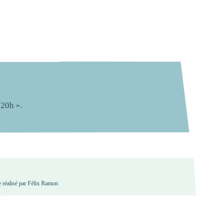
u
d
e
r
ô
l
e
s
E
n
s
a
v
o
i
r
+
P
o
l
i
t
i
q
u
e
L
o
g
i
n
-20h ».
te réalisé par Félix Ramon