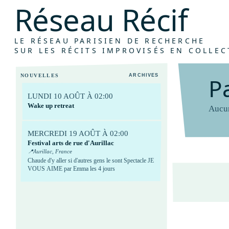
R
é
s
e
a
u
R
é
c
i
f
A
t
e
l
i
e
r
s
s
y
LE RÉSEAU PARISIEN DE RECHERCHE
SUR LES RÉCITS IMPROVISÉS EN COLLEC
NOUVELLES
ARCHIVES
P
LUNDI 10 AOÛT À 02:00
Wake up retreat
Aucun
MERCREDI 19 AOÛT À 02:00
Festival arts de rue d'Aurillac
📍
Aurillac, France
Chaude d'y aller si d'autres gens le sont Spectacle JE
VOUS AIME par Emma les 4 jours